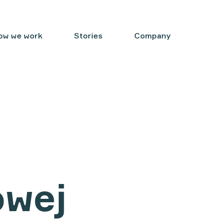
ow we work
Stories
Company
owej