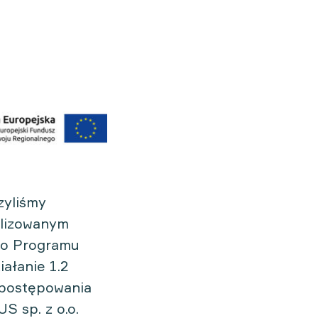
zyliśmy
alizowanym
go Programu
ałanie 1.2
 postępowania
US sp. z o.o.