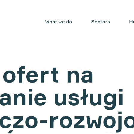
What we do
Sectors
H
ofert na
anie usługi
czo-rozwoj