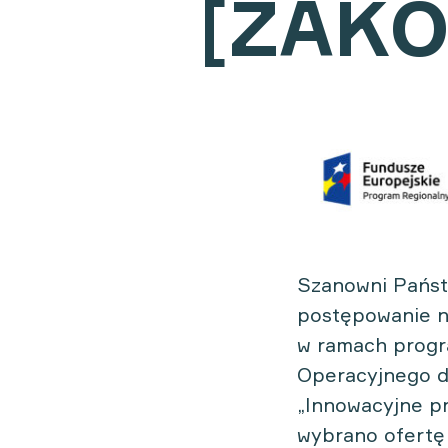
[ZAK
Szanowni Państw
postępowanie n
w ramach progr
Operacyjnego d
„Innowacyjne p
wybrano ofertę 